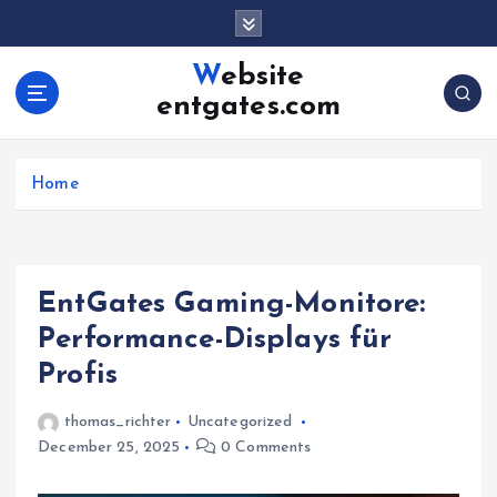
S
k
i
Website
p
entgates.com
t
o
c
Home
o
n
t
e
n
EntGates Gaming-Monitore:
t
Performance-Displays für
Profis
thomas_richter
Uncategorized
December 25, 2025
0 Comments