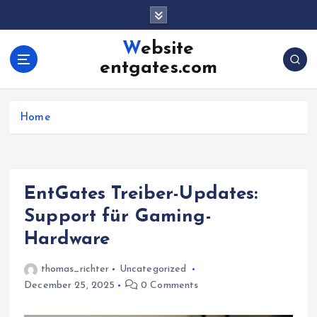
S
k
i
Website
p
entgates.com
t
o
c
Home
o
n
t
e
n
EntGates Treiber-Updates:
t
Support für Gaming-
Hardware
thomas_richter
Uncategorized
December 25, 2025
0 Comments